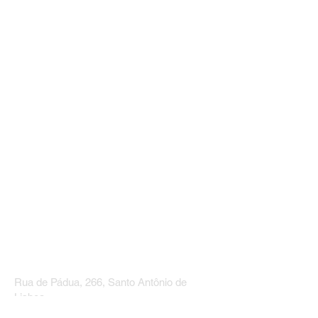
Rua de Pádua, 266, Santo Antônio de
Lisboa
Florianópolis, Santa Catarina